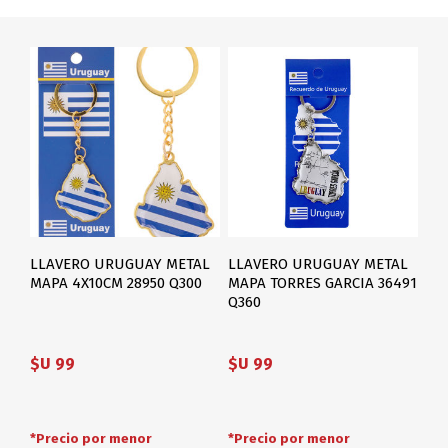
LLAVERO URUGUAY METAL
LLAVERO URUGUAY METAL
MAPA 4X10CM 28950 Q300
MAPA TORRES GARCIA 36491
Q360
$U 99
$U 99
*Precio por menor
*Precio por menor