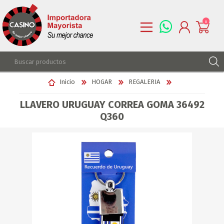
0
REGISTRARSE
Inicio
HOGAR
REGALERIA
INGRESAR
LLAVERO URUGUAY CORREA GOMA 36492
LISTA DE DESEOS
0
Q360