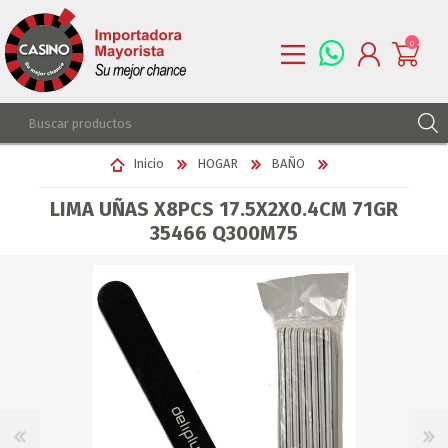
0
REGISTRARSE
Inicio
HOGAR
BAÑO
INGRESAR
LIMA UÑAS X8PCS 17.5X2X0.4CM 71GR
LISTA DE DESEOS
0
35466 Q300M75