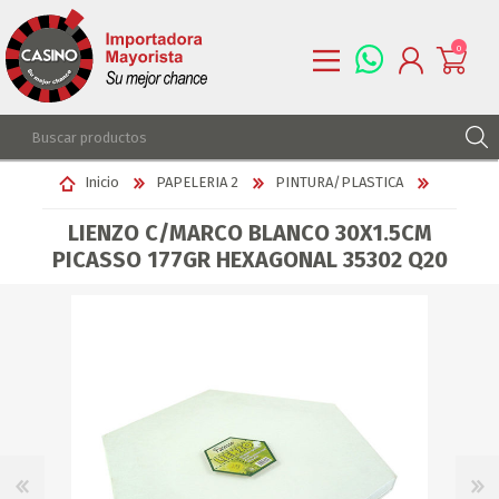
0
REGISTRARSE
Inicio
PAPELERIA 2
PINTURA/PLASTICA
INGRESAR
LIENZO C/MARCO BLANCO 30X1.5CM
LISTA DE DESEOS
0
PICASSO 177GR HEXAGONAL 35302 Q20