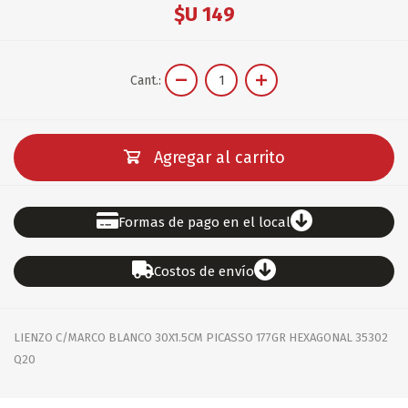
$U 149
Cant.:
Agregar al carrito
Formas de pago en el local
Costos de envío
LIENZO C/MARCO BLANCO 30X1.5CM PICASSO 177GR HEXAGONAL 35302
Q20