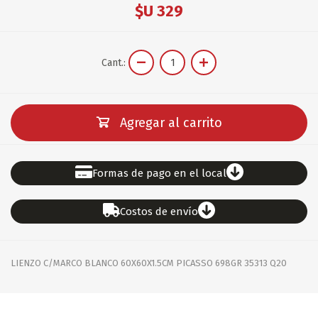
$U 329
Cant.:
Agregar al carrito
Formas de pago en el local
Costos de envío
LIENZO C/MARCO BLANCO 60X60X1.5CM PICASSO 698GR 35313 Q20