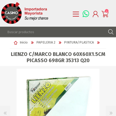
0
REGISTRARSE
Inicio
PAPELERIA 2
PINTURA/PLASTICA
INGRESAR
LIENZO C/MARCO BLANCO 60X60X1.5CM
LISTA DE DESEOS
0
PICASSO 698GR 35313 Q20