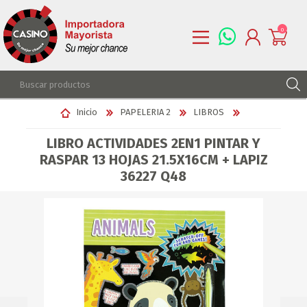
0
REGISTRARSE
Inicio
PAPELERIA 2
LIBROS
INGRESAR
LIBRO ACTIVIDADES 2EN1 PINTAR Y
LISTA DE DESEOS
0
RASPAR 13 HOJAS 21.5X16CM + LAPIZ
36227 Q48