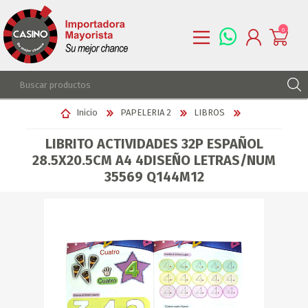
0
REGISTRARSE
Inicio
PAPELERIA 2
LIBROS
INGRESAR
LIBRITO ACTIVIDADES 32P ESPAÑOL
LISTA DE DESEOS
0
28.5X20.5CM A4 4DISEÑO LETRAS/NUM
35569 Q144M12