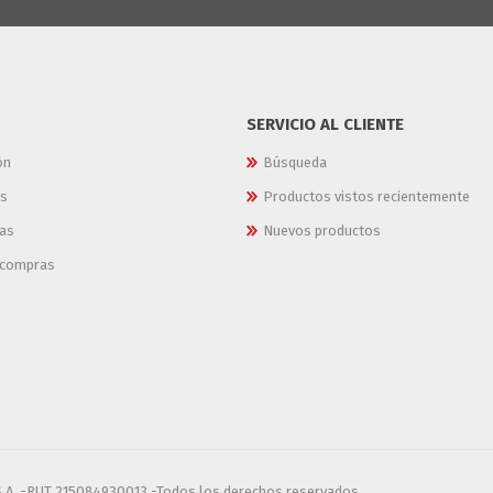
SERVICIO AL CLIENTE
ón
Búsqueda
es
Productos vistos recientemente
as
Nuevos productos
e compras
S.A. -RUT 215084930013 -Todos los derechos reservados.