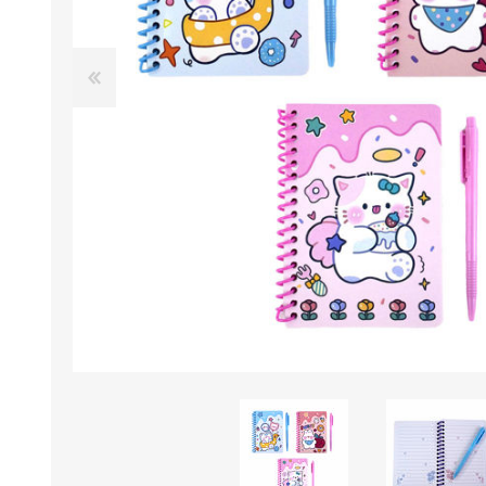
B0LSA DE AGUA
MARROQUINERIA
PAPELERIA
MOCHILAS
LAPICES
BOLSOS
BOLIGRAFOS
BILLETERAS Y MONE
CUADERNOS/CUADERN
MALETAS
LIBRETAS/BLOCKS
CARTERAS Y RIÑONE
AGENDAS/INDICES
ACCESORIOS
CARTUCHERAS
MARCADORES
GEOMETRIA
JARDINERIA
DECORACION