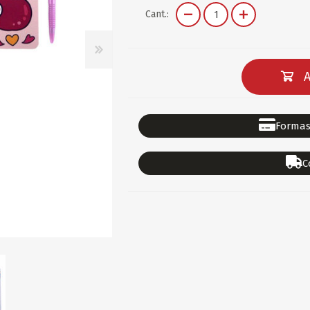
DEPORTES
GORROS
ACCESORIOS DE BEB
Cant.:
ACCESORIOS DE BEB
Ver todo
PAPELERIA 2
PAPELERIA 3
A
ACC.DE OFICINA
PAPELES
ACC.DE ESCRITORIO
CARTULINAS
Formas
DIDACTICOS/PIZARR
GOMAS/PEGAMENTOS
C
PINTURA/PLASTICA
TIJERAS/CORTANTES
LIBROS
FORMULARIOS/HOJAS
Escolares
ART.COMPLEMENTARI
ACC.COMPUTADORA
OFERTAS
DIA DE LOS ABUELOS