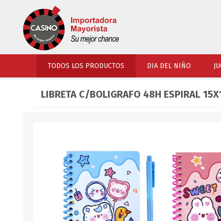
TODOS LOS PRODUCTOS
DIA DEL NIÑO
JU
LIBRETA C/BOLIGRAFO 48H ESPIRAL 15X
PERFUMERIA
VESTIMENTA
COSMETICOS
SOMBREROS Y CAPEL
TOCADOR
UNIFORMES Y ACCES
PERFUMES
ARTICULOS DEPORTI
ACCESORIOS PERFUM
UNIFORMES ESCOLARES
LENTES
CALZADO
ACCESORIOS BELLEZ
OJOTAS
TOCADOR BEBES