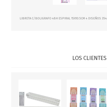
JARDINERIA
ALFOMBRAS
MACETAS
CUADROS
FLORES
LAMPARAS
LIBRETA C/BOLIGRAFO 48H ESPIRAL 15X10.5CM 4 DISEÑOS 354
MUEBLES DE JARDIN
PORTARRETRATOS
RELOJES
ESPEJOS
LOS CLIENTE