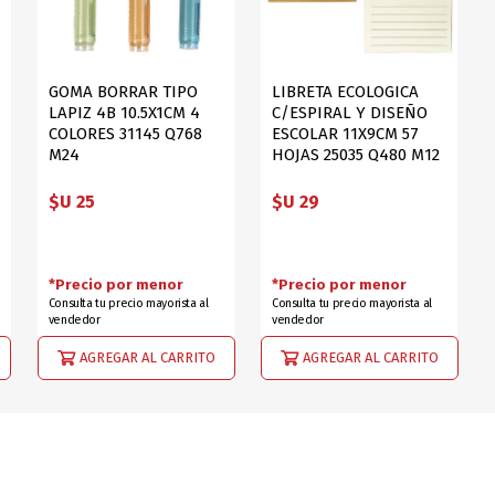
GOMA BORRAR TIPO
LIBRETA ECOLOGICA
LAPIZ 4B 10.5X1CM 4
C/ESPIRAL Y DISEÑO
COLORES 31145 Q768
ESCOLAR 11X9CM 57
M24
HOJAS 25035 Q480 M12
$U 25
$U 29
*Precio por menor
*Precio por menor
Consulta tu precio mayorista al
Consulta tu precio mayorista al
vendedor
vendedor
AGREGAR AL CARRITO
AGREGAR AL CARRITO