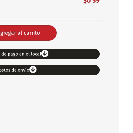
$U 59
DEPORTES
ARTICULOS DE ALM
COTILLON
gregar al carrito
COMESTIBLES
GLOBOS
SERPENTINA
 de pago en el local
ACCESORIOS
ostos de envío
PAPEL PICADO
DIFRACES
CARETAS
DIA DEL NIÑO
DIA DEL PADRE