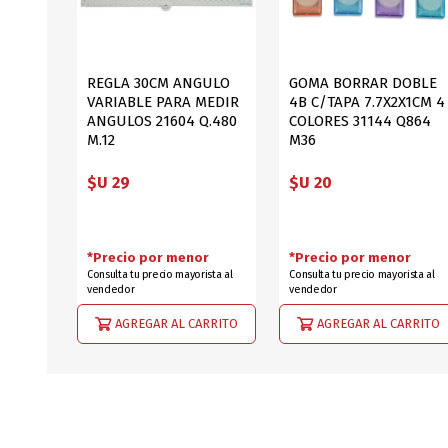
REGLA 30CM ANGULO
GOMA BORRAR DOBLE
VARIABLE PARA MEDIR
4B C/TAPA 7.7X2X1CM 4
ANGULOS 21604 Q.480
COLORES 31144 Q864
M.12
M36
$U 29
$U 20
*Precio por menor
*Precio por menor
Consulta tu precio mayorista al
Consulta tu precio mayorista al
vendedor
vendedor
AGREGAR AL CARRITO
AGREGAR AL CARRITO