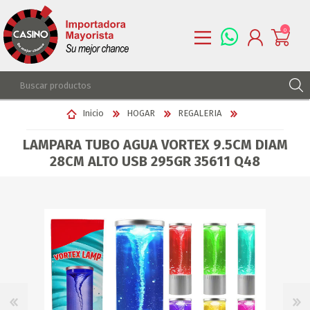
0
REGISTRARSE
Inicio
HOGAR
REGALERIA
INGRESAR
LAMPARA TUBO AGUA VORTEX 9.5CM DIAM
LISTA DE DESEOS
0
28CM ALTO USB 295GR 35611 Q48