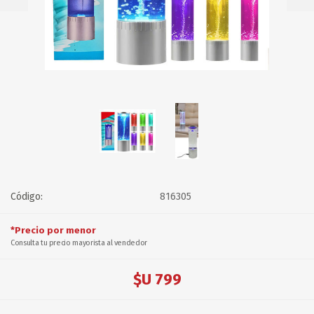
Código:
816305
*Precio por menor
Consulta tu precio mayorista al vendedor
$U 799