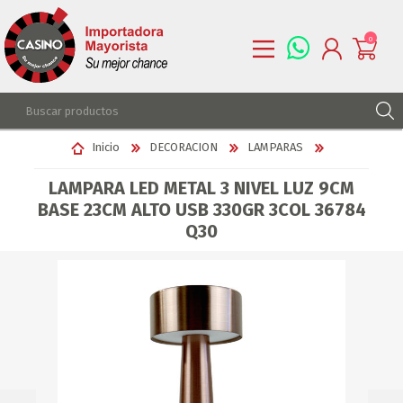
0
REGISTRARSE
Inicio
DECORACION
LAMPARAS
INGRESAR
LAMPARA LED METAL 3 NIVEL LUZ 9CM
LISTA DE DESEOS
0
BASE 23CM ALTO USB 330GR 3COL 36784
Q30