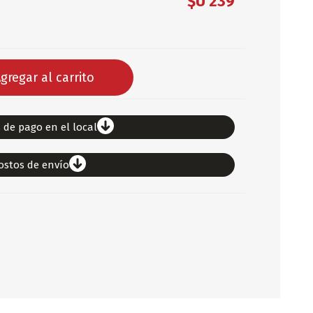
$U 239
DEPORTES
ARTICULOS DE ALM
COTILLON
gregar al carrito
COMESTIBLES
GLOBOS
SERPENTINA
 de pago en el local
ACCESORIOS
ostos de envío
PAPEL PICADO
DIFRACES
CARETAS
DIA DEL NIÑO
DIA DEL PADRE