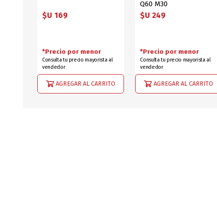
Q60 M30
$U 169
$U 249
*Precio por menor
*Precio por menor
Consulta tu precio mayorista al
Consulta tu precio mayorista al
vendedor
vendedor
AGREGAR AL CARRITO
AGREGAR AL CARRITO