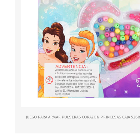
B0LSA DE AGUA
MARROQUINERIA
PAPELERIA
MOCHILAS
LAPICES
BOLSOS
BOLIGRAFOS
BILLETERAS Y MONE
CUADERNOS/CUADERN
MALETAS
LIBRETAS/BLOCKS
CARTERAS Y RIÑONE
AGENDAS/INDICES
ACCESORIOS
CARTUCHERAS
MARCADORES
GEOMETRIA
JUEGO PARA ARMAR PULSERAS CORAZON PRINCESAS CAJA 528
JARDINERIA
DECORACION