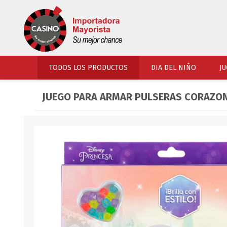
TODOS LOS PRODUCTOS
DIA DEL NIÑO
JU
JUEGO PARA ARMAR PULSERAS CORAZON
PERFUMERIA
VESTIMENTA
COSMETICOS
SOMBREROS Y CAPEL
TOCADOR
UNIFORMES Y ACCES
PERFUMES
ARTICULOS DEPORTI
ACCESORIOS PERFUM
UNIFORMES ESCOLARES
LENTES
CALZADO
ACCESORIOS BELLEZ
OJOTAS
TOCADOR BEBES