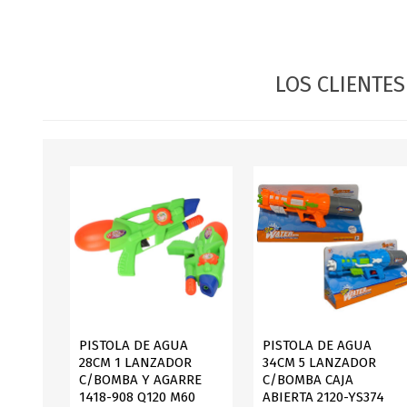
JARDINERIA
ALFOMBRAS
MACETAS
CUADROS
FLORES
LAMPARAS
LOS CLIENTE
MUEBLES DE JARDIN
PORTARRETRATOS
RELOJES
ESPEJOS
PISTOLA DE AGUA
PISTOLA DE AGUA
28CM 1 LANZADOR
34CM 5 LANZADOR
C/BOMBA Y AGARRE
C/BOMBA CAJA
1418-908 Q120 M60
ABIERTA 2120-YS374