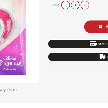
DEPORTES
GORROS
ACCESORIOS DE BEB
Cant.:
ACCESORIOS DE BEB
Ver todo
PAPELERIA 2
PAPELERIA 3
A
ACC.DE OFICINA
PAPELES
ACC.DE ESCRITORIO
CARTULINAS
Formas
DIDACTICOS/PIZARR
GOMAS/PEGAMENTOS
C
PINTURA/PLASTICA
TIJERAS/CORTANTES
LIBROS
FORMULARIOS/HOJAS
Escolares
ART.COMPLEMENTARI
ACC.COMPUTADORA
86 Q288M144
OFERTAS
DIA DE LOS ABUELOS