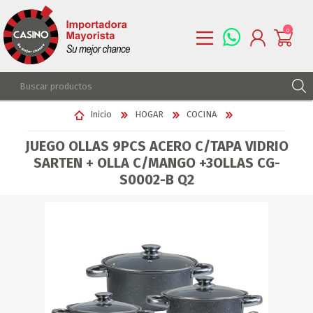
0
REGISTRARSE
Inicio
HOGAR
COCINA
INGRESAR
JUEGO OLLAS 9PCS ACERO C/TAPA VIDRIO
LISTA DE DESEOS
0
SARTEN + OLLA C/MANGO +3OLLAS CG-
S0002-B Q2