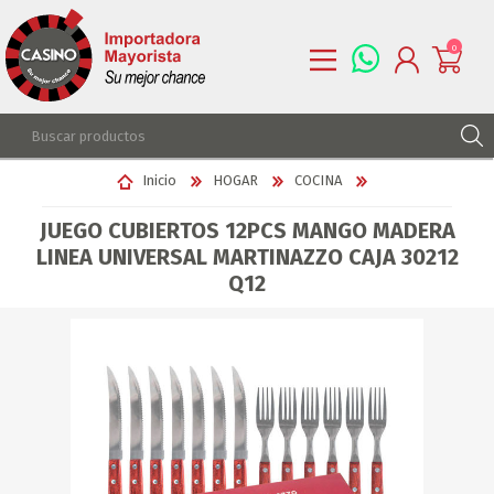
0
REGISTRARSE
Inicio
HOGAR
COCINA
INGRESAR
JUEGO CUBIERTOS 12PCS MANGO MADERA
LISTA DE DESEOS
0
LINEA UNIVERSAL MARTINAZZO CAJA 30212
Q12