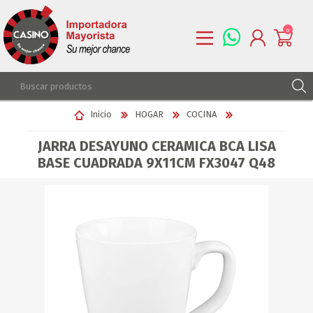
0
REGISTRARSE
Inicio
HOGAR
COCINA
INGRESAR
JARRA DESAYUNO CERAMICA BCA LISA
LISTA DE DESEOS
0
BASE CUADRADA 9X11CM FX3047 Q48