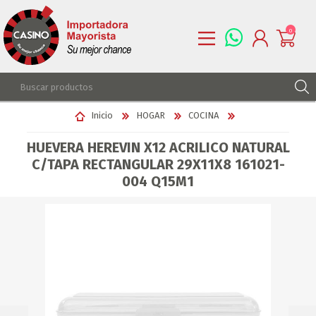
0
REGISTRARSE
Inicio
HOGAR
COCINA
INGRESAR
HUEVERA HEREVIN X12 ACRILICO NATURAL
LISTA DE DESEOS
0
C/TAPA RECTANGULAR 29X11X8 161021-
004 Q15M1