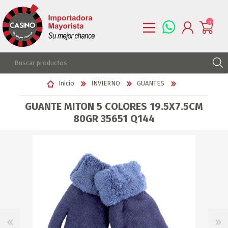
0
REGISTRARSE
Inicio
INVIERNO
GUANTES
INGRESAR
GUANTE MITON 5 COLORES 19.5X7.5CM
LISTA DE DESEOS
0
80GR 35651 Q144