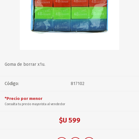
Goma de borrar x1u.
Código:
817102
*Precio por menor
Consulta tu precio mayorista al vendedor
$U 599