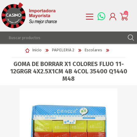
0
REGISTRARSE
Inicio
PAPELERIA 2
Escolares
INGRESAR
GOMA DE BORRAR X1 COLORES FLUO 11-
LISTA DE DESEOS
0
12GRGR 4X2.5X1CM 4B 4COL 35400 Q1440
M48