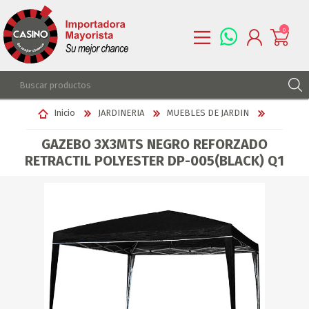
0
REGISTRARSE
Inicio
JARDINERIA
MUEBLES DE JARDIN
INGRESAR
GAZEBO 3X3MTS NEGRO REFORZADO
LISTA DE DESEOS
0
RETRACTIL POLYESTER DP-005(BLACK) Q1