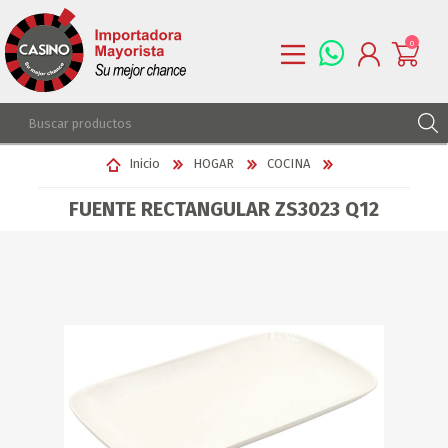
0
REGISTRARSE
Inicio
HOGAR
COCINA
INGRESAR
FUENTE RECTANGULAR ZS3023 Q12
LISTA DE DESEOS
0