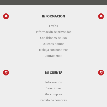
INFORMACION
Envíos
Información de privacidad
Condiciones de uso
Quienes somos
Trabaja con nosotros
Contactenos
MI CUENTA
Información
Direcciones
Mis compras
Carrito de compras