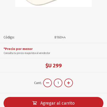
Código:
816044
*Precio por menor
Consulta tu precio mayorista al vendedor
$U 299
Cant.:
Agregar al carrito