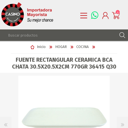
0
REGISTRARSE
Inicio
HOGAR
COCINA
INGRESAR
FUENTE RECTANGULAR CERAMICA BCA
LISTA DE DESEOS
0
CHATA 30.5X20.5X2CM 770GR 36415 Q30