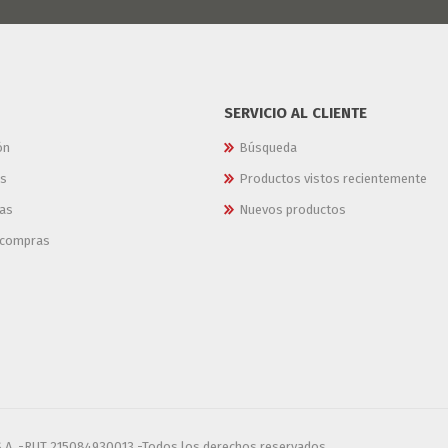
SERVICIO AL CLIENTE
ón
Búsqueda
es
Productos vistos recientemente
as
Nuevos productos
e compras
S.A. -RUT 215084930013 -Todos los derechos reservados.