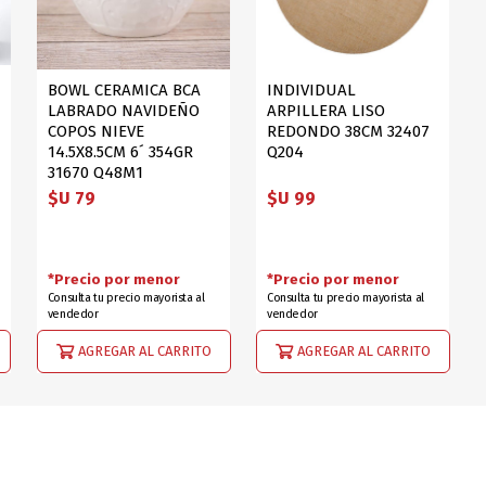
BOWL CERAMICA BCA
INDIVIDUAL
LABRADO NAVIDEÑO
ARPILLERA LISO
COPOS NIEVE
REDONDO 38CM 32407
14.5X8.5CM 6´ 354GR
Q204
31670 Q48M1
$U 79
$U 99
*Precio por menor
*Precio por menor
Consulta tu precio mayorista al
Consulta tu precio mayorista al
vendedor
vendedor
AGREGAR AL CARRITO
AGREGAR AL CARRITO