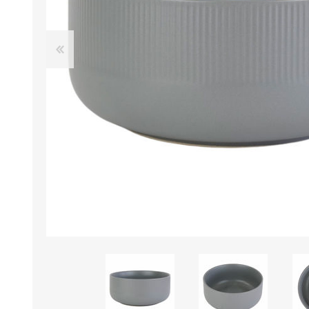
B0LSA DE AGUA
MARROQUINERIA
PAPELERIA
MOCHILAS
LAPICES
BOLSOS
BOLIGRAFOS
BILLETERAS Y MONE
CUADERNOS/CUADERN
MALETAS
LIBRETAS/BLOCKS
CARTERAS Y RIÑONE
AGENDAS/INDICES
ACCESORIOS
CARTUCHERAS
MARCADORES
GEOMETRIA
JARDINERIA
DECORACION