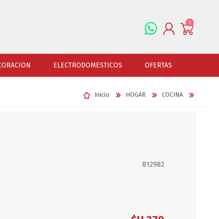
0
REGISTRARSE
CORACION
ELECTRODOMESTICOS
OFERTAS
INGRESAR
Inicio
HOGAR
COCINA
ALFOMBRAS
OFERTAS
JUGUETERIA
FERRETERIA
CUADROS
JUGUETERIA VARONES
HERRAMIENTAS
LAMPARAS
JUGUETERIA NENAS
LINTERNAS Y BALIZ
PORTARRETRATOS
JUGUETERIA BEBES
PILAS Y BATERIAS
812982
RELOJES
JUGUETERIA UNISEX
ART.ELECTR.Y A PI
JUGUETRIA ADULTOS
ACCESORIOS FERRET
ESPEJOS
JUEGO DE VERANO
ACCESORIOS DE AUT
DISFRACES
ACCESORIOS DE MOTOS