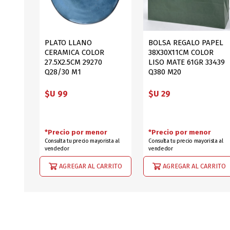
PLATO LLANO
BOLSA REGALO PAPEL
CERAMICA COLOR
38X30X11CM COLOR
27.5X2.5CM 29270
LISO MATE 61GR 33439
Q28/30 M1
Q380 M20
$U 99
$U 29
*Precio por menor
*Precio por menor
Consulta tu precio mayorista al
Consulta tu precio mayorista al
vendedor
vendedor
AGREGAR AL CARRITO
AGREGAR AL CARRITO