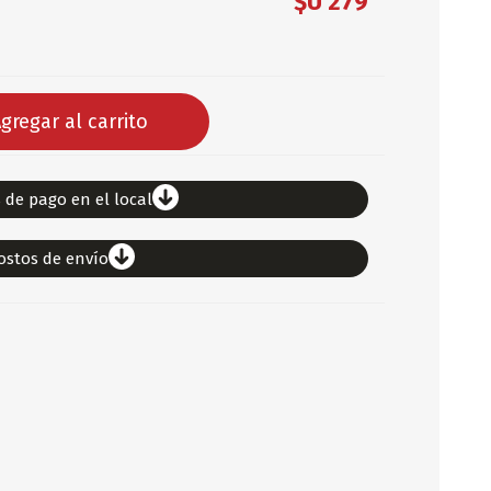
$U 279
DEPORTES
ARTICULOS DE ALM
COTILLON
gregar al carrito
COMESTIBLES
GLOBOS
SERPENTINA
 de pago en el local
ACCESORIOS
ostos de envío
PAPEL PICADO
DIFRACES
CARETAS
DIA DEL NIÑO
DIA DEL PADRE