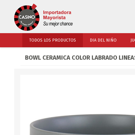
TODOS LOS PRODUCTOS
DIA DEL NIÑO
JU
BOWL CERAMICA COLOR LABRADO LINEAS
PERFUMERIA
VESTIMENTA
COSMETICOS
SOMBREROS Y CAPEL
TOCADOR
UNIFORMES Y ACCES
PERFUMES
ARTICULOS DEPORTI
ACCESORIOS PERFUM
UNIFORMES ESCOLARES
LENTES
CALZADO
ACCESORIOS BELLEZ
OJOTAS
TOCADOR BEBES