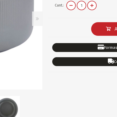
DEPORTES
GORROS
ACCESORIOS DE BEB
Cant.:
ACCESORIOS DE BEB
Ver todo
PAPELERIA 2
PAPELERIA 3
A
ACC.DE OFICINA
PAPELES
ACC.DE ESCRITORIO
CARTULINAS
Formas
DIDACTICOS/PIZARR
GOMAS/PEGAMENTOS
C
PINTURA/PLASTICA
TIJERAS/CORTANTES
LIBROS
FORMULARIOS/HOJAS
Escolares
ART.COMPLEMENTARI
ACC.COMPUTADORA
OFERTAS
DIA DE LOS ABUELOS