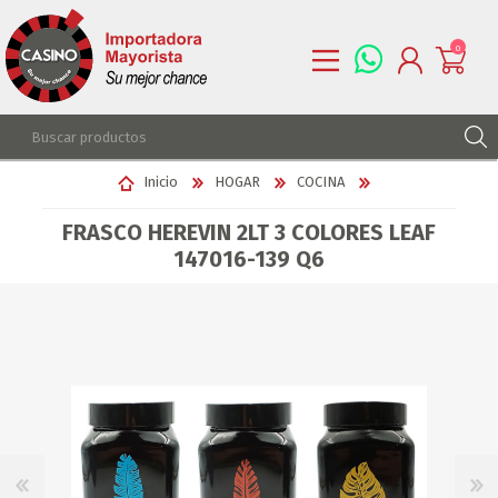
0
REGISTRARSE
Inicio
HOGAR
COCINA
INGRESAR
FRASCO HEREVIN 2LT 3 COLORES LEAF
LISTA DE DESEOS
0
147016-139 Q6