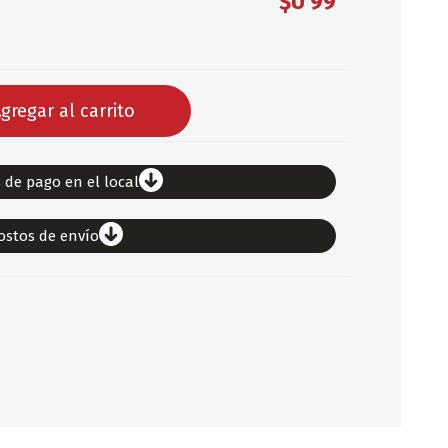
$U 99
DEPORTES
ARTICULOS DE ALM
COTILLON
gregar al carrito
COMESTIBLES
GLOBOS
SERPENTINA
 de pago en el local
ACCESORIOS
ostos de envío
PAPEL PICADO
DIFRACES
CARETAS
DIA DEL NIÑO
DIA DEL PADRE