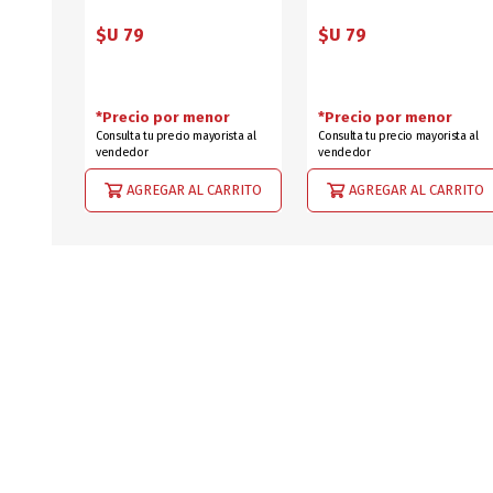
$U 79
$U 79
*Precio por menor
*Precio por menor
Consulta tu precio mayorista al
Consulta tu precio mayorista al
vendedor
vendedor
AGREGAR AL CARRITO
AGREGAR AL CARRITO