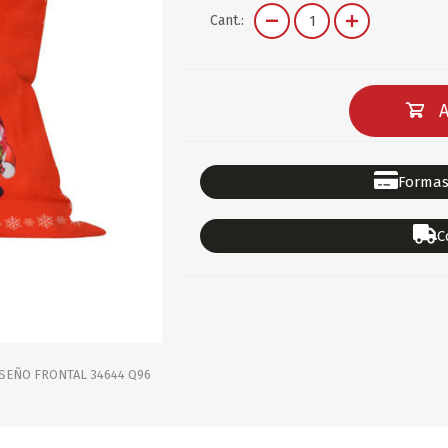
DEPORTES
GORROS
ACCESORIOS DE BEB
Cant.:
ACCESORIOS DE BEB
Ver todo
PAPELERIA 2
PAPELERIA 3
A
ACC.DE OFICINA
PAPELES
ACC.DE ESCRITORIO
CARTULINAS
Formas
DIDACTICOS/PIZARR
GOMAS/PEGAMENTOS
C
PINTURA/PLASTICA
TIJERAS/CORTANTES
LIBROS
FORMULARIOS/HOJAS
Escolares
ART.COMPLEMENTARI
ACC.COMPUTADORA
SEÑO FRONTAL 34644 Q96
OFERTAS
DIA DE LOS ABUELOS