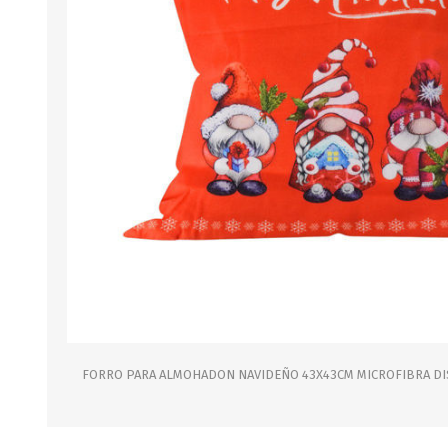
B0LSA DE AGUA
MARROQUINERIA
PAPELERIA
MOCHILAS
LAPICES
BOLSOS
BOLIGRAFOS
BILLETERAS Y MONE
CUADERNOS/CUADERN
MALETAS
LIBRETAS/BLOCKS
CARTERAS Y RIÑONE
AGENDAS/INDICES
ACCESORIOS
CARTUCHERAS
MARCADORES
GEOMETRIA
FORRO PARA ALMOHADON NAVIDEÑO 43X43CM MICROFIBRA DI
JARDINERIA
DECORACION