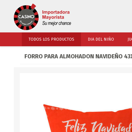
TODOS LOS PRODUCTOS
DIA DEL NIÑO
JU
FORRO PARA ALMOHADON NAVIDEÑO 43X
PERFUMERIA
VESTIMENTA
COSMETICOS
SOMBREROS Y CAPEL
TOCADOR
UNIFORMES Y ACCES
PERFUMES
ARTICULOS DEPORTI
ACCESORIOS PERFUM
UNIFORMES ESCOLARES
LENTES
CALZADO
ACCESORIOS BELLEZ
OJOTAS
TOCADOR BEBES