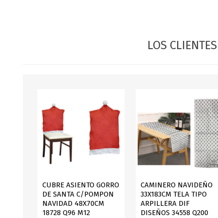
JARDINERIA
ALFOMBRAS
MACETAS
CUADROS
FLORES
LAMPARAS
LOS CLIENTE
MUEBLES DE JARDIN
PORTARRETRATOS
RELOJES
ESPEJOS
CUBRE ASIENTO GORRO
CAMINERO NAVIDEÑO
DE SANTA C/POMPON
33X183CM TELA TIPO
NAVIDAD 48X70CM
ARPILLERA DIF
18728 Q96 M12
DISEÑOS 34558 Q200