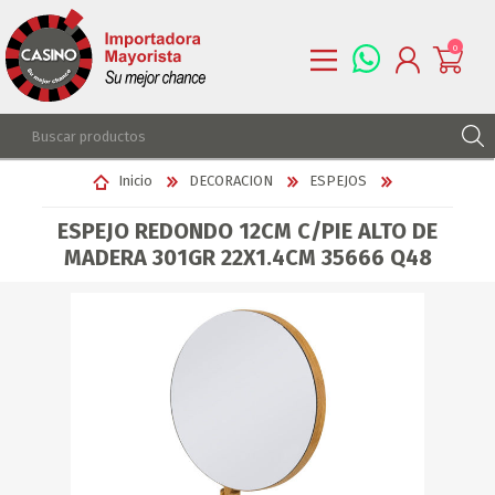
0
REGISTRARSE
Inicio
DECORACION
ESPEJOS
INGRESAR
ESPEJO REDONDO 12CM C/PIE ALTO DE
LISTA DE DESEOS
0
MADERA 301GR 22X1.4CM 35666 Q48