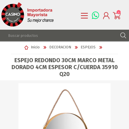
0
REGISTRARSE
Inicio
DECORACION
ESPEJOS
INGRESAR
ESPEJO REDONDO 30CM MARCO METAL
LISTA DE DESEOS
0
DORADO 4CM ESPESOR C/CUERDA 35910
Q20