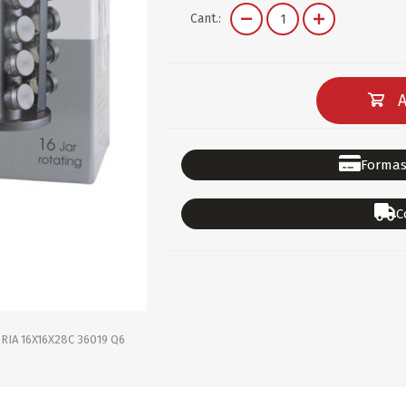
DEPORTES
GORROS
ACCESORIOS DE BEB
Cant.:
ACCESORIOS DE BEB
Ver todo
PAPELERIA 2
PAPELERIA 3
A
ACC.DE OFICINA
PAPELES
ACC.DE ESCRITORIO
CARTULINAS
Formas
DIDACTICOS/PIZARR
GOMAS/PEGAMENTOS
C
PINTURA/PLASTICA
TIJERAS/CORTANTES
LIBROS
FORMULARIOS/HOJAS
Escolares
ART.COMPLEMENTARI
ACC.COMPUTADORA
RIA 16X16X28C 36019 Q6
OFERTAS
DIA DE LOS ABUELOS