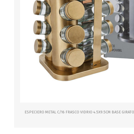
B0LSA DE AGUA
MARROQUINERIA
PAPELERIA
MOCHILAS
LAPICES
BOLSOS
BOLIGRAFOS
BILLETERAS Y MONE
CUADERNOS/CUADERN
MALETAS
LIBRETAS/BLOCKS
CARTERAS Y RIÑONE
AGENDAS/INDICES
ACCESORIOS
CARTUCHERAS
MARCADORES
GEOMETRIA
ESPECIERO METAL C/16 FRASCO VIDRIO 4.5X9.5CM BASE GIRATO
JARDINERIA
DECORACION