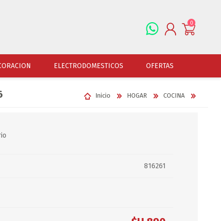
0
REGISTRARSE
CORACION
ELECTRODOMESTICOS
OFERTAS
INGRESAR
6
Inicio
HOGAR
COCINA
ALFOMBRAS
OFERTAS
JUGUETERIA
FERRETERIA
CUADROS
JUGUETERIA VARONES
HERRAMIENTAS
LAMPARAS
rio
JUGUETERIA NENAS
LINTERNAS Y BALIZ
PORTARRETRATOS
JUGUETERIA BEBES
PILAS Y BATERIAS
816261
RELOJES
JUGUETERIA UNISEX
ART.ELECTR.Y A PI
JUGUETRIA ADULTOS
ACCESORIOS FERRET
ESPEJOS
JUEGO DE VERANO
ACCESORIOS DE AUT
DISFRACES
ACCESORIOS DE MOTOS