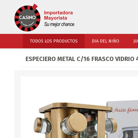
TODOS LOS PRODUCTOS
DIA DEL NIÑO
JU
ESPECIERO METAL C/16 FRASCO VIDRIO 
PERFUMERIA
VESTIMENTA
COSMETICOS
SOMBREROS Y CAPEL
TOCADOR
UNIFORMES Y ACCES
PERFUMES
ARTICULOS DEPORTI
ACCESORIOS PERFUM
UNIFORMES ESCOLARES
LENTES
CALZADO
ACCESORIOS BELLEZ
OJOTAS
TOCADOR BEBES