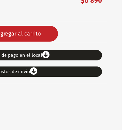
$U 890
DEPORTES
ARTICULOS DE ALM
COTILLON
gregar al carrito
COMESTIBLES
GLOBOS
SERPENTINA
 de pago en el local
ACCESORIOS
ostos de envío
PAPEL PICADO
DIFRACES
CARETAS
DIA DEL NIÑO
DIA DEL PADRE