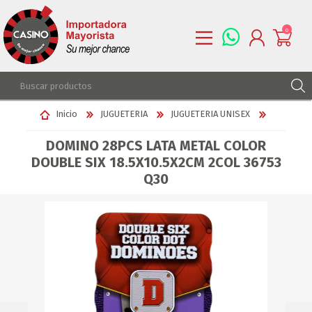
0
REGISTRARSE
Inicio
JUGUETERIA
JUGUETERIA UNISEX
INGRESAR
DOMINO 28PCS LATA METAL COLOR
LISTA DE DESEOS
0
DOUBLE SIX 18.5X10.5X2CM 2COL 36753
Q30