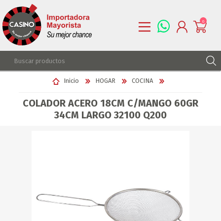
0
REGISTRARSE
Inicio
HOGAR
COCINA
INGRESAR
COLADOR ACERO 18CM C/MANGO 60GR
LISTA DE DESEOS
0
34CM LARGO 32100 Q200