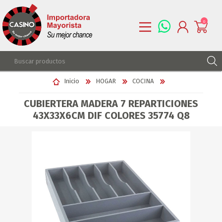
0
REGISTRARSE
Inicio
HOGAR
COCINA
INGRESAR
CUBIERTERA MADERA 7 REPARTICIONES
LISTA DE DESEOS
0
43X33X6CM DIF COLORES 35774 Q8