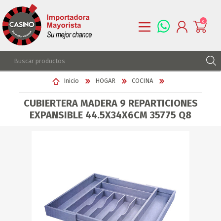
0
REGISTRARSE
Inicio
HOGAR
COCINA
INGRESAR
CUBIERTERA MADERA 9 REPARTICIONES
LISTA DE DESEOS
0
EXPANSIBLE 44.5X34X6CM 35775 Q8