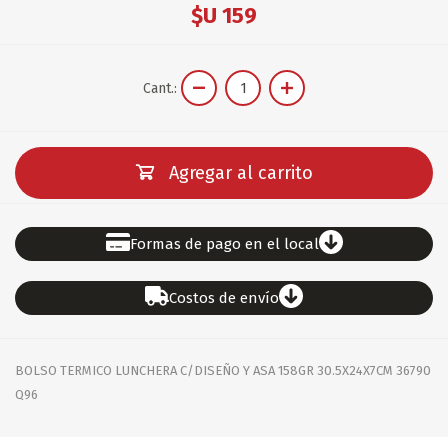
$U 159
Cant.:
Agregar al carrito
Formas de pago en el local
Costos de envío
BOLSO TERMICO LUNCHERA C/DISEÑO Y ASA 158GR 30.5X24X7CM 36790
Q96