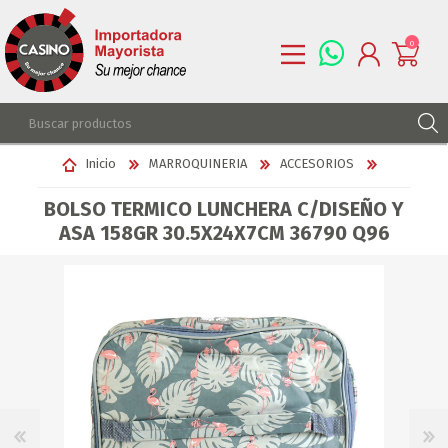
0
REGISTRARSE
Inicio
MARROQUINERIA
ACCESORIOS
INGRESAR
BOLSO TERMICO LUNCHERA C/DISEÑO Y
LISTA DE DESEOS
0
ASA 158GR 30.5X24X7CM 36790 Q96