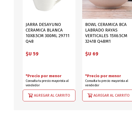
JARRA DESAYUNO
BOWL CERAMICA BCA
CERAMICA BLANCA
LABRADO RAYAS
10X8.5CM 300ML 29711
VERTICALES 15X6.5CM
Q48
32418 Q48M1
$U 59
$U 69
*Precio por menor
*Precio por menor
Consulta tu precio mayorista al
Consulta tu precio mayorista al
vendedor
vendedor
AGREGAR AL CARRITO
AGREGAR AL CARRITO