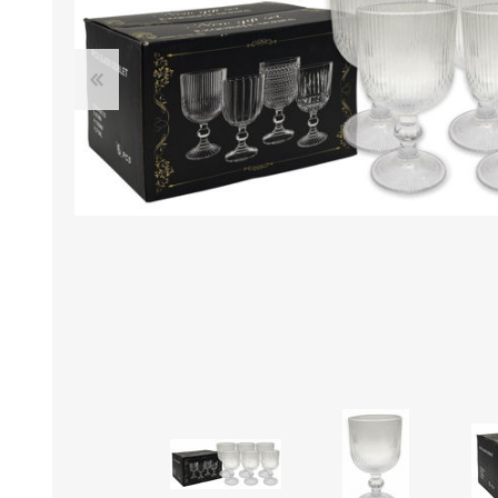
B0LSA DE AGUA
MARROQUINERIA
PAPELERIA
MOCHILAS
LAPICES
BOLSOS
BOLIGRAFOS
BILLETERAS Y MONE
CUADERNOS/CUADERN
MALETAS
LIBRETAS/BLOCKS
CARTERAS Y RIÑONE
AGENDAS/INDICES
ACCESORIOS
CARTUCHERAS
MARCADORES
GEOMETRIA
JARDINERIA
DECORACION