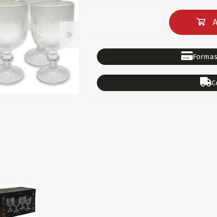
DEPORTES
GORROS
ACCESORIOS DE BEB
ACCESORIOS DE BEB
A
Ver todo
PAPELERIA 2
PAPELERIA 3
Formas
ACC.DE OFICINA
PAPELES
C
ACC.DE ESCRITORIO
CARTULINAS
DIDACTICOS/PIZARR
GOMAS/PEGAMENTOS
PINTURA/PLASTICA
TIJERAS/CORTANTES
LIBROS
FORMULARIOS/HOJAS
Escolares
ART.COMPLEMENTARI
ACC.COMPUTADORA
OFERTAS
DIA DE LOS ABUELOS