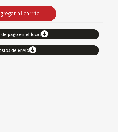
DEPORTES
gregar al carrito
ARTICULOS DE ALM
COTILLON
 de pago en el local
COMESTIBLES
GLOBOS
ostos de envío
SERPENTINA
ACCESORIOS
PAPEL PICADO
DIFRACES
CARETAS
DIA DEL NIÑO
DIA DEL PADRE