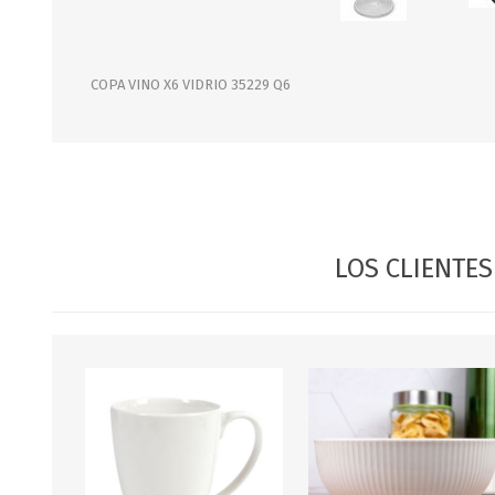
JARDINERIA
ALFOMBRAS
MACETAS
CUADROS
FLORES
LAMPARAS
COPA VINO X6 VIDRIO 35229 Q6
MUEBLES DE JARDIN
PORTARRETRATOS
RELOJES
ESPEJOS
LOS CLIENTE