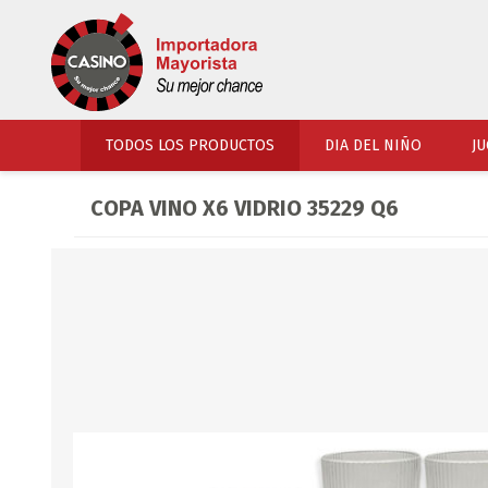
TODOS LOS PRODUCTOS
DIA DEL NIÑO
JU
COPA VINO X6 VIDRIO 35229 Q6
PERFUMERIA
VESTIMENTA
COSMETICOS
SOMBREROS Y CAPEL
TOCADOR
UNIFORMES Y ACCES
PERFUMES
ARTICULOS DEPORTI
ACCESORIOS PERFUM
UNIFORMES ESCOLARES
LENTES
CALZADO
ACCESORIOS BELLEZ
OJOTAS
TOCADOR BEBES