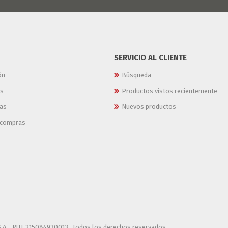
SERVICIO AL CLIENTE
ón
Búsqueda
es
Productos vistos recientemente
as
Nuevos productos
e compras
S.A. -RUT 215084930013 -Todos los derechos reservados.