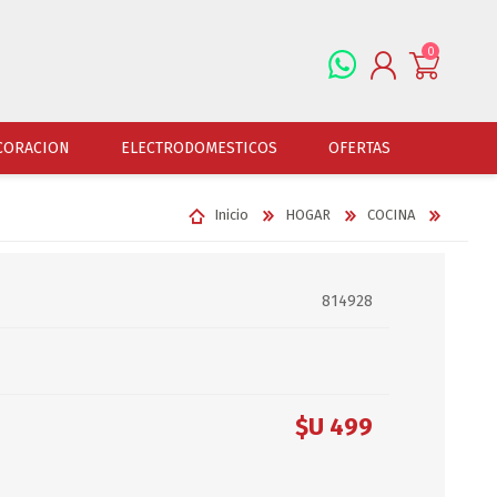
0
REGISTRARSE
CORACION
ELECTRODOMESTICOS
OFERTAS
INGRESAR
Inicio
HOGAR
COCINA
ALFOMBRAS
OFERTAS
JUGUETERIA
FERRETERIA
CUADROS
JUGUETERIA VARONES
HERRAMIENTAS
LAMPARAS
814928
JUGUETERIA NENAS
LINTERNAS Y BALIZ
PORTARRETRATOS
JUGUETERIA BEBES
PILAS Y BATERIAS
RELOJES
JUGUETERIA UNISEX
ART.ELECTR.Y A PI
JUGUETRIA ADULTOS
ACCESORIOS FERRET
$U 499
ESPEJOS
JUEGO DE VERANO
ACCESORIOS DE AUT
DISFRACES
ACCESORIOS DE MOTOS