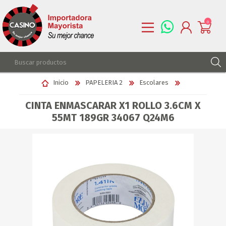
0
REGISTRARSE
Inicio
PAPELERIA 2
Escolares
INGRESAR
CINTA ENMASCARAR X1 ROLLO 3.6CM X
LISTA DE DESEOS
0
55MT 189GR 34067 Q24M6