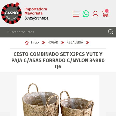
0
REGISTRARSE
Inicio
HOGAR
REGALERIA
INGRESAR
CESTO COMBINADO SET X3PCS YUTE Y
LISTA DE DESEOS
0
PAJA C/ASAS FORRADO C/NYLON 34980
Q6