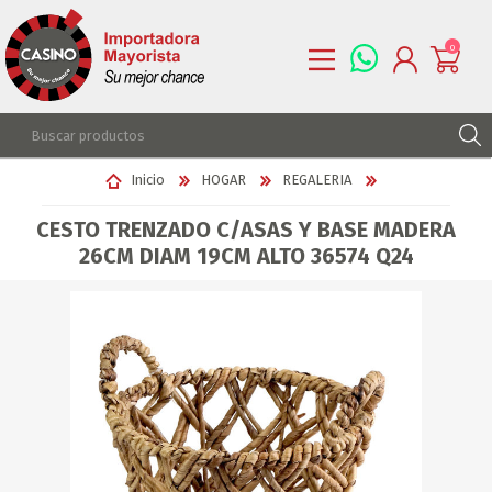
0
REGISTRARSE
Inicio
HOGAR
REGALERIA
INGRESAR
CESTO TRENZADO C/ASAS Y BASE MADERA
LISTA DE DESEOS
0
26CM DIAM 19CM ALTO 36574 Q24