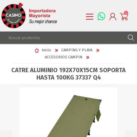
0
REGISTRARSE
Inicio
CAMPING Y PLAYA
ACCESORIOS CAMPIN
INGRESAR
LISTA DE DESEOS
0
CATRE ALUMINIO 192X70X15CM SOPORTA
HASTA 100KG 37337 Q4