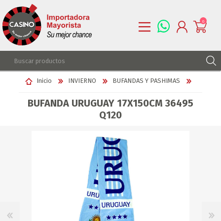
0
REGISTRARSE
Inicio
INVIERNO
BUFANDAS Y PASHIMAS
INGRESAR
BUFANDA URUGUAY 17X150CM 36495
LISTA DE DESEOS
0
Q120