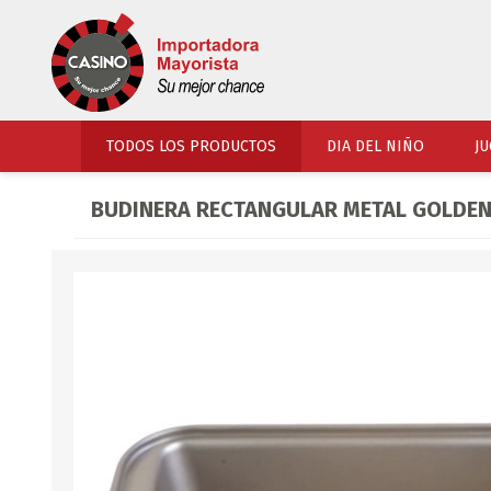
TODOS LOS PRODUCTOS
DIA DEL NIÑO
JU
BUDINERA RECTANGULAR METAL GOLDEN 
PERFUMERIA
VESTIMENTA
COSMETICOS
SOMBREROS Y CAPEL
TOCADOR
UNIFORMES Y ACCES
PERFUMES
ARTICULOS DEPORTI
ACCESORIOS PERFUM
UNIFORMES ESCOLARES
LENTES
CALZADO
ACCESORIOS BELLEZ
OJOTAS
TOCADOR BEBES