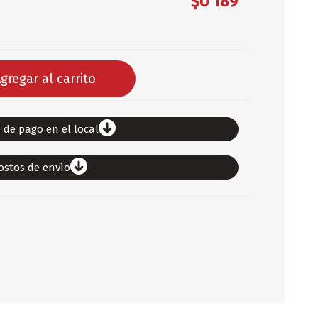
$U 189
DEPORTES
ARTICULOS DE ALM
COTILLON
gregar al carrito
COMESTIBLES
GLOBOS
SERPENTINA
 de pago en el local
ACCESORIOS
ostos de envío
PAPEL PICADO
DIFRACES
CARETAS
DIA DEL NIÑO
DIA DEL PADRE