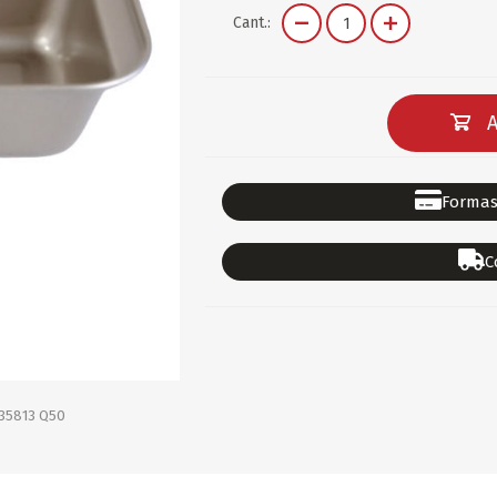
DEPORTES
GORROS
ACCESORIOS DE BEB
Cant.:
ACCESORIOS DE BEB
Ver todo
PAPELERIA 2
PAPELERIA 3
A
ACC.DE OFICINA
PAPELES
ACC.DE ESCRITORIO
CARTULINAS
Formas
DIDACTICOS/PIZARR
GOMAS/PEGAMENTOS
C
PINTURA/PLASTICA
TIJERAS/CORTANTES
LIBROS
FORMULARIOS/HOJAS
Escolares
ART.COMPLEMENTARI
ACC.COMPUTADORA
35813 Q50
OFERTAS
DIA DE LOS ABUELOS