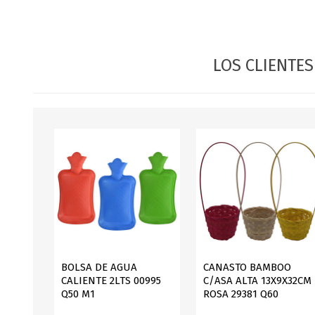
JARDINERIA
ALFOMBRAS
MACETAS
CUADROS
FLORES
LAMPARAS
LOS CLIENTE
MUEBLES DE JARDIN
PORTARRETRATOS
RELOJES
ESPEJOS
BOLSA DE AGUA
CANASTO BAMBOO
CALIENTE 2LTS 00995
C/ASA ALTA 13X9X32CM
Q50 M1
ROSA 29381 Q60