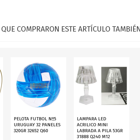
OFERTAS
DIA DE LOS ABUELOS
S QUE COMPRARON ESTE ARTÍCULO TAMBI
PELOTA FUTBOL Nº5
LAMPARA LED
URUGUAY 32 PANELES
ACRILICO MINI
320GR 32652 Q60
LABRADA A PILA 53GR
31888 Q240 M12