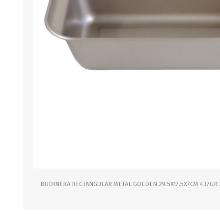
B0LSA DE AGUA
MARROQUINERIA
PAPELERIA
MOCHILAS
LAPICES
BOLSOS
BOLIGRAFOS
BILLETERAS Y MONE
CUADERNOS/CUADERN
MALETAS
LIBRETAS/BLOCKS
CARTERAS Y RIÑONE
AGENDAS/INDICES
ACCESORIOS
CARTUCHERAS
MARCADORES
GEOMETRIA
BUDINERA RECTANGULAR METAL GOLDEN 29.5X17.5X7CM 437GR 
JARDINERIA
DECORACION