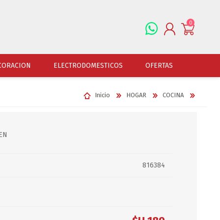
0
REGISTRARSE
CORACION
ELECTRODOMESTICOS
OFERTAS
INGRESAR
Inicio
HOGAR
COCINA
ALFOMBRAS
OFERTAS
JUGUETERIA
FERRETERIA
CUADROS
JUGUETERIA VARONES
HERRAMIENTAS
LAMPARAS
EN
JUGUETERIA NENAS
LINTERNAS Y BALIZ
PORTARRETRATOS
JUGUETERIA BEBES
PILAS Y BATERIAS
816384
RELOJES
JUGUETERIA UNISEX
ART.ELECTR.Y A PI
JUGUETRIA ADULTOS
ACCESORIOS FERRET
ESPEJOS
JUEGO DE VERANO
ACCESORIOS DE AUT
DISFRACES
ACCESORIOS DE MOTOS