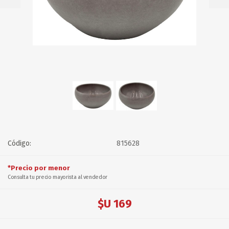
Código:
815628
*Precio por menor
Consulta tu precio mayorista al vendedor
$U 169