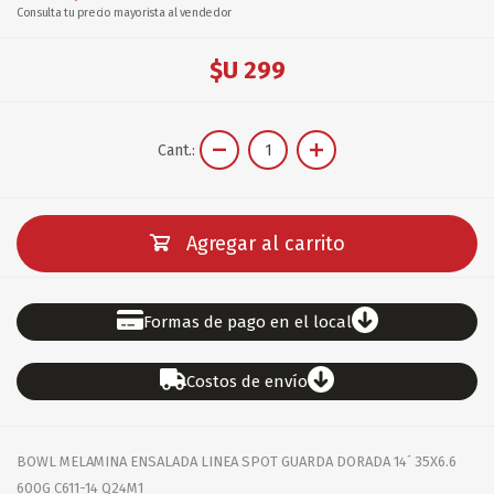
Consulta tu precio mayorista al vendedor
$U 299
Cant.:
Agregar al carrito
Formas de pago en el local
Costos de envío
BOWL MELAMINA ENSALADA LINEA SPOT GUARDA DORADA 14´ 35X6.6
600G C611-14 Q24M1