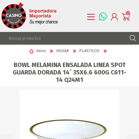
0
REGISTRARSE
Inicio
HOGAR
PLASTICOS
INGRESAR
BOWL MELAMINA ENSALADA LINEA SPOT
LISTA DE DESEOS
0
GUARDA DORADA 14´ 35X6.6 600G C611-
14 Q24M1