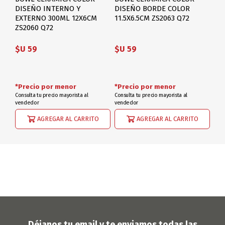
DISEÑO INTERNO Y
DISEÑO BORDE COLOR
EXTERNO 300ML 12X6CM
11.5X6.5CM ZS2063 Q72
ZS2060 Q72
$U 59
$U 59
*Precio por menor
*Precio por menor
Consulta tu precio mayorista al
Consulta tu precio mayorista al
vendedor
vendedor
AGREGAR AL CARRITO
AGREGAR AL CARRITO
Déjanos tu email y te enviamos todas las