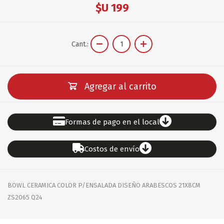
$U 199
Cant.:
Agregar al carrito
Formas de pago en el local
Costos de envío
BOWL CERAMICA COLOR P/ENSALADA DISEÑO ARABESCOS 21X8CM
ZS2065 Q24