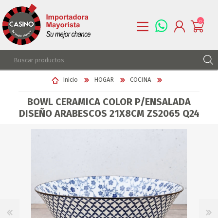
0
REGISTRARSE
Inicio
HOGAR
COCINA
INGRESAR
BOWL CERAMICA COLOR P/ENSALADA
LISTA DE DESEOS
0
DISEÑO ARABESCOS 21X8CM ZS2065 Q24