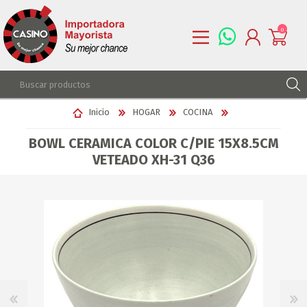
0
REGISTRARSE
Inicio
HOGAR
COCINA
INGRESAR
BOWL CERAMICA COLOR C/PIE 15X8.5CM
LISTA DE DESEOS
0
VETEADO XH-31 Q36