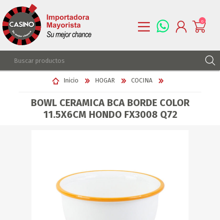
0
REGISTRARSE
Inicio
HOGAR
COCINA
INGRESAR
BOWL CERAMICA BCA BORDE COLOR
LISTA DE DESEOS
0
11.5X6CM HONDO FX3008 Q72