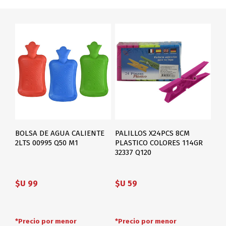
BOLSA DE AGUA CALIENTE
PALILLOS X24PCS 8CM
2LTS 00995 Q50 M1
PLASTICO COLORES 114GR
32337 Q120
$U 99
$U 59
*Precio por menor
*Precio por menor