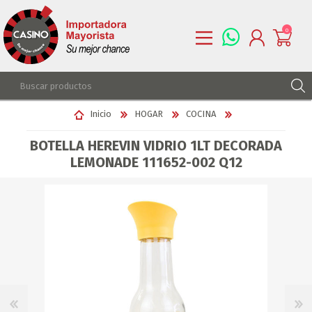
0
REGISTRARSE
Inicio
HOGAR
COCINA
INGRESAR
BOTELLA HEREVIN VIDRIO 1LT DECORADA
LISTA DE DESEOS
0
LEMONADE 111652-002 Q12