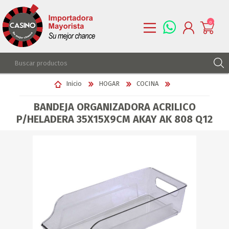
0
REGISTRARSE
Inicio
HOGAR
COCINA
INGRESAR
BANDEJA ORGANIZADORA ACRILICO
LISTA DE DESEOS
0
P/HELADERA 35X15X9CM AKAY AK 808 Q12