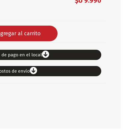
$U 9.990
DEPORTES
ARTICULOS DE ALM
COTILLON
gregar al carrito
COMESTIBLES
GLOBOS
SERPENTINA
 de pago en el local
ACCESORIOS
ostos de envío
PAPEL PICADO
DIFRACES
CARETAS
DIA DEL NIÑO
DIA DEL PADRE