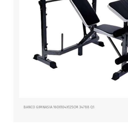
B0LSA DE AGUA
MARROQUINERIA
PAPELERIA
MOCHILAS
LAPICES
BOLSOS
BOLIGRAFOS
BILLETERAS Y MONE
CUADERNOS/CUADERN
MALETAS
LIBRETAS/BLOCKS
CARTERAS Y RIÑONE
AGENDAS/INDICES
ACCESORIOS
CARTUCHERAS
MARCADORES
GEOMETRIA
BANCO GIMNASIA 160X104X125CM 34788 Q1
JARDINERIA
DECORACION