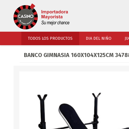
TODOS LOS PRODUCTOS
DIA DEL NIÑO
JU
BANCO GIMNASIA 160X104X125CM 3478
PERFUMERIA
VESTIMENTA
COSMETICOS
SOMBREROS Y CAPEL
TOCADOR
UNIFORMES Y ACCES
PERFUMES
ARTICULOS DEPORTI
ACCESORIOS PERFUM
UNIFORMES ESCOLARES
LENTES
CALZADO
ACCESORIOS BELLEZ
OJOTAS
TOCADOR BEBES