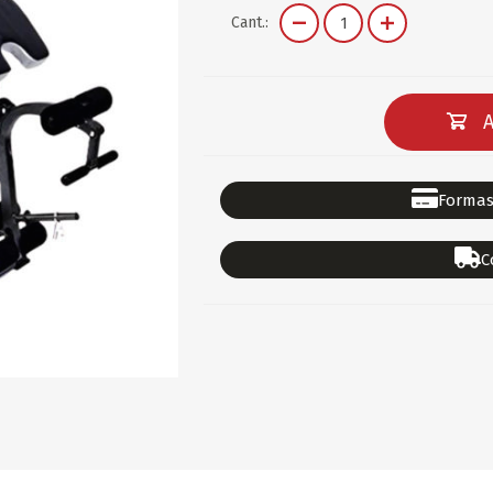
DEPORTES
GORROS
ACCESORIOS DE BEB
Cant.:
ACCESORIOS DE BEB
Ver todo
PAPELERIA 2
PAPELERIA 3
A
ACC.DE OFICINA
PAPELES
ACC.DE ESCRITORIO
CARTULINAS
Formas
DIDACTICOS/PIZARR
GOMAS/PEGAMENTOS
C
PINTURA/PLASTICA
TIJERAS/CORTANTES
LIBROS
FORMULARIOS/HOJAS
Escolares
ART.COMPLEMENTARI
ACC.COMPUTADORA
OFERTAS
DIA DE LOS ABUELOS