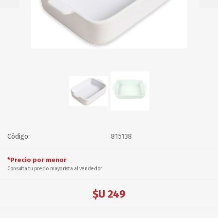
Código:
815138
*Precio por menor
Consulta tu precio mayorista al vendedor
$U 249