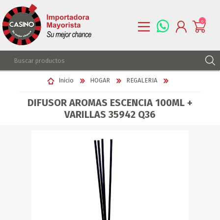
0
REGISTRARSE
Inicio
HOGAR
REGALERIA
INGRESAR
DIFUSOR AROMAS ESCENCIA 100ML +
LISTA DE DESEOS
0
VARILLAS 35942 Q36