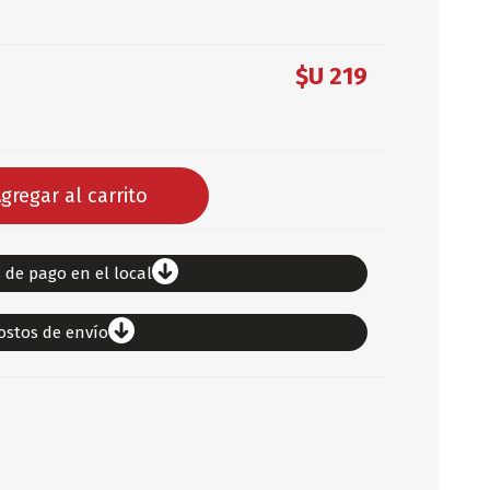
DEPORTES
$U 219
ARTICULOS DE ALM
COTILLON
COMESTIBLES
GLOBOS
gregar al carrito
SERPENTINA
ACCESORIOS
PAPEL PICADO
 de pago en el local
DIFRACES
CARETAS
ostos de envío
DIA DEL NIÑO
DIA DEL PADRE