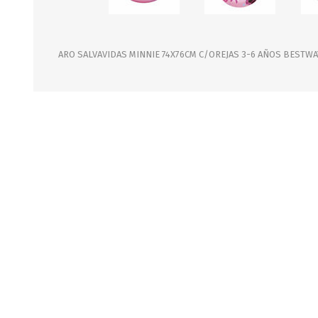
JARDINERIA
ALFOMBRAS
MACETAS
CUADROS
FLORES
LAMPARAS
ARO SALVAVIDAS MINNIE 74X76CM C/OREJAS 3-6 AÑOS BESTWA
MUEBLES DE JARDIN
PORTARRETRATOS
RELOJES
ESPEJOS