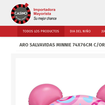
TODOS LOS PRODUCTOS
DIA DEL NIÑO
JU
ARO SALVAVIDAS MINNIE 74X76CM C/OR
PERFUMERIA
VESTIMENTA
COSMETICOS
SOMBREROS Y CAPEL
TOCADOR
UNIFORMES Y ACCES
PERFUMES
ARTICULOS DEPORTI
ACCESORIOS PERFUM
UNIFORMES ESCOLARES
LENTES
CALZADO
ACCESORIOS BELLEZ
OJOTAS
TOCADOR BEBES