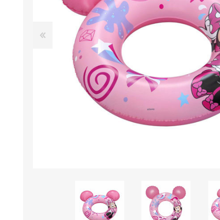
B0LSA DE AGUA
MARROQUINERIA
PAPELERIA
MOCHILAS
LAPICES
BOLSOS
BOLIGRAFOS
BILLETERAS Y MONE
CUADERNOS/CUADERN
MALETAS
LIBRETAS/BLOCKS
CARTERAS Y RIÑONE
AGENDAS/INDICES
ACCESORIOS
CARTUCHERAS
MARCADORES
GEOMETRIA
JARDINERIA
DECORACION