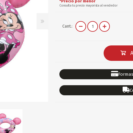
*Precio por menor
DEPORTES
GORROS
ACCESORIOS DE BEB
Consulta tu precio mayorista al vendedor
ACCESORIOS DE BEB
Ver todo
Cant.:
PAPELERIA 2
PAPELERIA 3
ACC.DE OFICINA
PAPELES
A
ACC.DE ESCRITORIO
CARTULINAS
DIDACTICOS/PIZARR
GOMAS/PEGAMENTOS
PINTURA/PLASTICA
TIJERAS/CORTANTES
Formas
LIBROS
FORMULARIOS/HOJAS
Escolares
ART.COMPLEMENTARI
C
ACC.COMPUTADORA
OFERTAS
DIA DE LOS ABUELOS