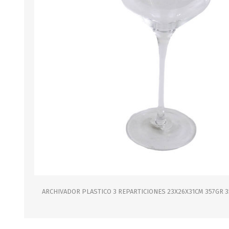
B0LSA DE AGUA
MARROQUINERIA
PAPELERIA
MOCHILAS
LAPICES
BOLSOS
BOLIGRAFOS
BILLETERAS Y MONE
CUADERNOS/CUADERN
MALETAS
LIBRETAS/BLOCKS
CARTERAS Y RIÑONE
AGENDAS/INDICES
ACCESORIOS
CARTUCHERAS
MARCADORES
GEOMETRIA
ARCHIVADOR PLASTICO 3 REPARTICIONES 23X26X31CM 357GR 3
JARDINERIA
DECORACION