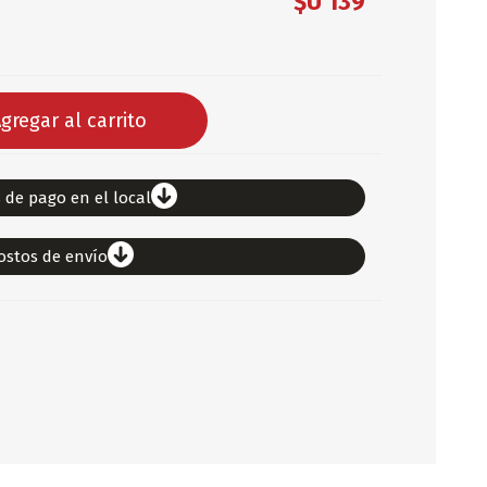
$U 139
DEPORTES
ARTICULOS DE ALM
COTILLON
gregar al carrito
COMESTIBLES
GLOBOS
SERPENTINA
 de pago en el local
ACCESORIOS
ostos de envío
PAPEL PICADO
DIFRACES
CARETAS
DIA DEL NIÑO
DIA DEL PADRE