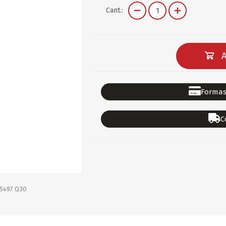
DEPORTES
GORROS
ACCESORIOS DE BEB
Cant.:
ACCESORIOS DE BEB
Ver todo
PAPELERIA 2
PAPELERIA 3
A
ACC.DE OFICINA
PAPELES
ACC.DE ESCRITORIO
CARTULINAS
Formas
DIDACTICOS/PIZARR
GOMAS/PEGAMENTOS
C
PINTURA/PLASTICA
TIJERAS/CORTANTES
LIBROS
FORMULARIOS/HOJAS
Escolares
ART.COMPLEMENTARI
ACC.COMPUTADORA
5497 Q30
OFERTAS
DIA DE LOS ABUELOS