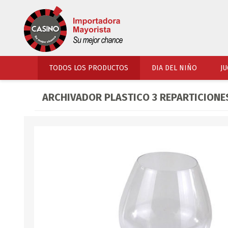
TODOS LOS PRODUCTOS
DIA DEL NIÑO
JU
ARCHIVADOR PLASTICO 3 REPARTICIONE
PERFUMERIA
VESTIMENTA
COSMETICOS
SOMBREROS Y CAPEL
TOCADOR
UNIFORMES Y ACCES
PERFUMES
ARTICULOS DEPORTI
ACCESORIOS PERFUM
UNIFORMES ESCOLARES
LENTES
CALZADO
ACCESORIOS BELLEZ
OJOTAS
TOCADOR BEBES