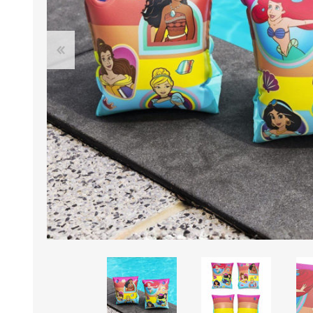
B0LSA DE AGUA
MARROQUINERIA
PAPELERIA
MOCHILAS
LAPICES
BOLSOS
BOLIGRAFOS
BILLETERAS Y MONE
CUADERNOS/CUADERN
MALETAS
LIBRETAS/BLOCKS
CARTERAS Y RIÑONE
AGENDAS/INDICES
ACCESORIOS
CARTUCHERAS
MARCADORES
GEOMETRIA
JARDINERIA
DECORACION