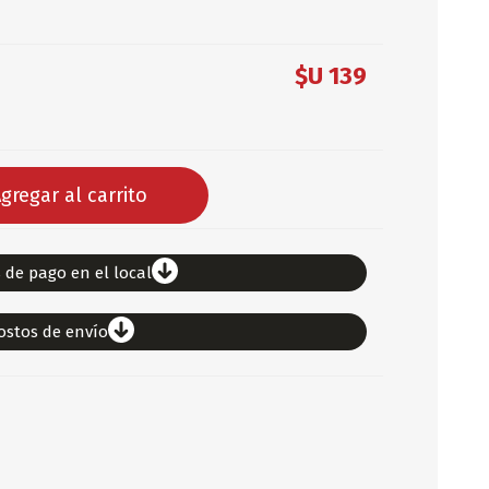
DEPORTES
$U 139
ARTICULOS DE ALM
COTILLON
COMESTIBLES
GLOBOS
gregar al carrito
SERPENTINA
ACCESORIOS
PAPEL PICADO
 de pago en el local
DIFRACES
CARETAS
ostos de envío
DIA DEL NIÑO
DIA DEL PADRE