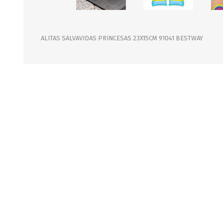
JARDINERIA
ALFOMBRAS
MACETAS
CUADROS
FLORES
LAMPARAS
ALITAS SALVAVIDAS PRINCESAS 23X15CM 91041 BESTWAY
MUEBLES DE JARDIN
PORTARRETRATOS
RELOJES
ESPEJOS