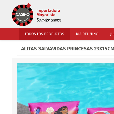
TODOS LOS PRODUCTOS
DIA DEL NIÑO
JU
ALITAS SALVAVIDAS PRINCESAS 23X15C
PERFUMERIA
VESTIMENTA
COSMETICOS
SOMBREROS Y CAPEL
TOCADOR
UNIFORMES Y ACCES
PERFUMES
ARTICULOS DEPORTI
ACCESORIOS PERFUM
UNIFORMES ESCOLARES
LENTES
CALZADO
ACCESORIOS BELLEZ
OJOTAS
TOCADOR BEBES