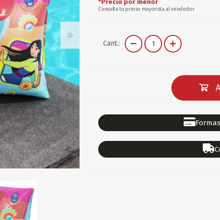
*Precio por menor
DEPORTES
GORROS
ACCESORIOS DE BEB
Consulta tu precio mayorista al vendedor
ACCESORIOS DE BEB
Ver todo
Cant.:
PAPELERIA 2
PAPELERIA 3
ACC.DE OFICINA
PAPELES
A
ACC.DE ESCRITORIO
CARTULINAS
DIDACTICOS/PIZARR
GOMAS/PEGAMENTOS
PINTURA/PLASTICA
TIJERAS/CORTANTES
Formas
LIBROS
FORMULARIOS/HOJAS
Escolares
ART.COMPLEMENTARI
C
ACC.COMPUTADORA
OFERTAS
DIA DE LOS ABUELOS